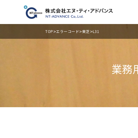
>
>
>
TOP
エラーコード
東芝
L31
業務