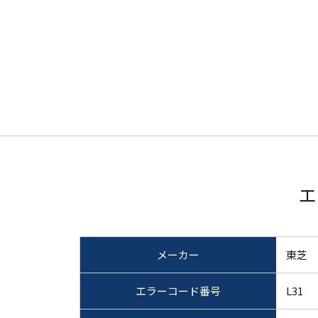
エ
メーカー
東芝
エラーコード番号
L31